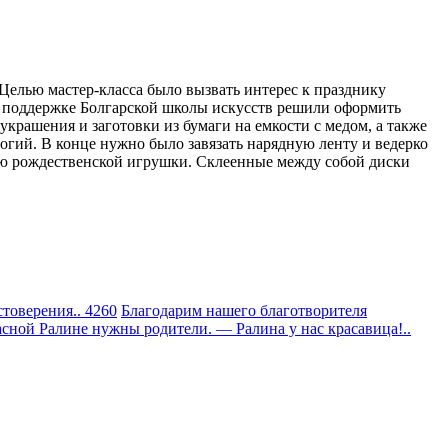
елью мастер-класса было вызвать интерес к празднику
и поддержке Болгарской школы искусств решили оформить
крашения и заготовки из бумаги на емкости с медом, а также
огий. В конце нужно было завязать нарядную ленту и ведерко
нию рождественской игрушки. Склеенные между собой диски
товерения.. 4260
Благодарим нашего благотворителя
сной Ралине нужны родители. — Ралина у нас красавица!..