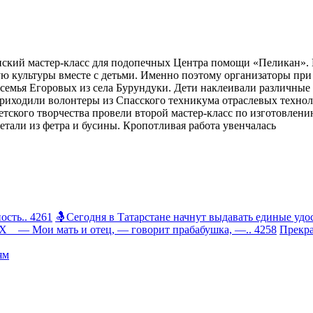
ский мастер-класс для подопечных Центра помощи «Пеликан». Ц
ую культуры вместе с детьми. Именно поэтому организаторы пр
емья Егоровых из села Бурундуки. Дети наклеивали различные у
приходили волонтеры из Спасского техникума отраслевых технол
 детского творчества провели второй мастер-класс по изготовле
етали из фетра и бусины. Кропотливая работа увенчалась
сть.. 4261
🤱Сегодня в Татарстане начнут выдавать единые удос
 Мои мать и отец, — говорит прабабушка, —.. 4258
Прекра
ям