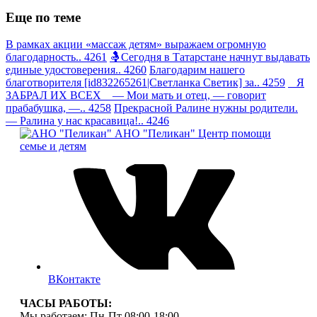
Еще по теме
В рамках акции «массаж детям» выражаем огромную
благодарность.. 4261
🤱Сегодня в Татарстане начнут выдавать
единые удостоверения.. 4260
Благодарим нашего
благотворителя [id832265261|Светланка Светик] за.. 4259
Я
ЗАБРАЛ ИХ ВСЕХ — Мои мать и отец, — говорит
прабабушка, —.. 4258
Прекрасной Ралине нужны родители.
— Ралина у нас красавица!.. 4246
АНО "Пеликан"
Центр помощи
семье и детям
ВКонтакте
ЧАСЫ РАБОТЫ:
Мы работаем: Пн-Пт 08:00-18:00