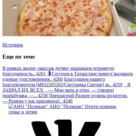
Источник
Еще по теме
В рамках акции «массаж детям» выражаем огромную
благодарность.. 4261
🤱Сегодня в Татарстане начнут выдавать
единые удостоверения.. 4260
Благодарим нашего
благотворителя [id832265261|Светланка Светик] за.. 4259
Я
ЗАБРАЛ ИХ ВСЕХ — Мои мать и отец, — говорит
прабабушка, —.. 4258
Прекрасной Ралине нужны родители.
— Ралина у нас красавица!.. 4246
АНО "Пеликан"
Центр помощи
семье и детям