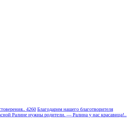
товерения.. 4260
Благодарим нашего благотворителя
сной Ралине нужны родители. — Ралина у нас красавица!..