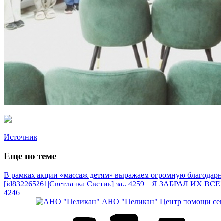
Источник
Еще по теме
В рамках акции «массаж детям» выражаем огромную благодарно
[id832265261|Светланка Светик] за.. 4259
Я ЗАБРАЛ ИХ ВСЕХ —
4246
АНО "Пеликан"
Центр помощи сем