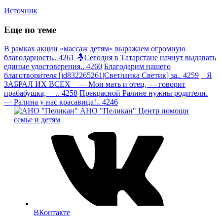
Источник
Еще по теме
В рамках акции «массаж детям» выражаем огромную
благодарность.. 4261
🤱Сегодня в Татарстане начнут выдавать
единые удостоверения.. 4260
Благодарим нашего
благотворителя [id832265261|Светланка Светик] за.. 4259
Я
ЗАБРАЛ ИХ ВСЕХ — Мои мать и отец, — говорит
прабабушка, —.. 4258
Прекрасной Ралине нужны родители.
— Ралина у нас красавица!.. 4246
АНО "Пеликан"
Центр помощи
семье и детям
ВКонтакте