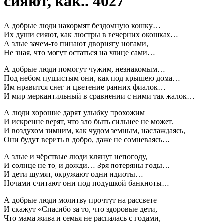
сияют, как.. 4027
А добрые люди накормят бездомную кошку…
Их души сияют, как люстры в вечерних окошках…
А злые зачем-то пинают дворнягу ногами,
Не зная, что могут остаться на улице сами…
А добрые люди помогут чужим, незнакомым…
Под небом пушистым они, как под крышею дома…
Им нравится снег и цветение ранних фиалок…
И мир меркантильный в сравнении с ними так жалок…
А люди хорошие дарят улыбку прохожим
И искренне верят, что зло быть сильнее не может.
И воздухом зимним, как чудом земным, наслаждаясь,
Они будут верить в добро, даже не сомневаясь…
А злые и чёрствые люди клянут непогоду,
И солнце не то, и дожди… Зря потеряны годы…
И дети шумят, окружают одни идиоты…
Ночами считают они под подушкой банкноты…
А добрые люди молитву прочтут на рассвете
И скажут «Спасибо за то, что здоровые дети,
Что мама жива и семья не распалась с годами,