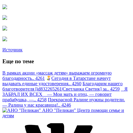
Источник
Еще по теме
В рамках акции «массаж детям» выражаем огромную
благодарность.. 4261
Сегодня в Татарстане начнут
выдавать единые удостоверения.. 4260
Благодарим нашего
благотворителя [id832265261|Светланка Светик] за.. 4259
Я
ЗАБРАЛ ИХ ВСЕХ — Мои мать и отец, — говорит
прабабушка, —.. 4258
Прекрасной Ралине нужны родители.
— Ралина у нас красавица!.. 4246
АНО "Пеликан"
Центр помощи семье и
детям