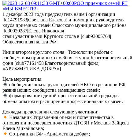
РОО приемных семей РТ
«МЫ ВМЕСТЕ!»
1 декабря 2023 года председатель нашей организации
[id14791983|Светлана Елакова] и помощник руководителя
клуба приемных семей Спасского муниципального района
[id30020287|Елена Янковская]
стали участниками Круглого стола в [club93005764|
Общественная палата РФ]
Инициатором круглого стола «Технологии работы с
сообществом приемных семей»выступил Благотворительный
фонд [club77161458|Благотворительный фонд
«АРИФМЕТИКА ДОБРА»]
Цель мероприятия:
обобщение опыта руководителей НКО из регионов РФ,
развивающих сообщества замещающих семей;
формирование единой профессиональной среды для
обмена опытом и расширение профессиональных связей.
Доклады представили следующие участники:
Начальник Управления опеки и попечительства в
отношении несовершеннолетних ДТСЗН г.Москвы Зайцева
Елена Михайловна;
Сотрудники БФ «Арифметика добра»;