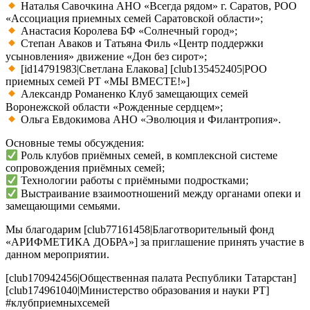
Наталья Савочкина АНО «Всегда рядом» г. Саратов, РОО
«Ассоциация приемных семей Саратовской области»;
Анастасия Королева БФ «Солнечный город»;
Степан Аваков и Татьяна Филь «Центр поддержки
усыновления» движение «Дон без сирот»;
[id14791983|Светлана Елакова] [club135452405|РОО
приемных семей РТ «МЫ ВМЕСТЕ!»]
Александр Романенко Клуб замещающих семей
Воронежской области «Рожденные сердцем»;
Ольга Евдокимова АНО «Эволюция и Филантропия».
Основные темы обсуждения:
Роль клубов приёмных семей, в комплексной системе
сопровождения приёмных семей;
Технологии работы с приёмными подростками;
Выстраивание взаимоотношений между органами опеки и
замещающими семьями.
Мы благодарим [club77161458|Благотворительный фонд
«АРИФМЕТИКА ДОБРА»] за приглашение принять участие в
данном мероприятии.
[club170942456|Общественная палата Республики Татарстан]
[club174961040|Министерство образования и науки РТ]
#клубприемныхсемей