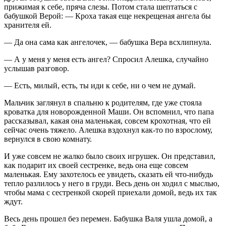
прижимая к себе, пряча слезы. Потом стала шептаться с
бабушкой Верой: — Кроха такая еще некрещеная ангела бы
хранителя ей.
— Да она сама как ангелочек, — бабушка Вера всхлипнула.
— А у меня у меня есть ангел? Спросил Алешка, случайно
услышав разговор.
— Есть, милый, есть, ты иди к себе, ни о чем не думай.
Мальчик заглянул в спальню к родителям, где уже стояла
кроватка для новорожденной Маши. Он вспомнил, что папа
рассказывал, какая она маленькая, совсем крохотная, что ей
сейчас очень тяжело. Алешка вздохнул как-то по взрослому,
вернулся в свою комнату.
И уже совсем не жалко было своих игрушек. Он представил,
как подарит их своей сестренке, ведь она еще совсем
маленькая. Ему захотелось ее увидеть, сказать ей что-нибудь
тепло разлилось у него в груди. Весь день он ходил с мыслью,
чтобы мама с сестренкой скорей приехали домой, ведь их так
ждут.
Весь день прошел без перемен. Бабушка Валя ушла домой, а