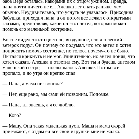
баба Вера осталась, накормив их с отцом ужином. Правда,
папа почти ничего не ел. Алешка лег спать раньше, чем
обычно. Неудивительно, что уснуть не удавалось. Приходила
бабушка, приходил папа, а он потом все лежал с открытыми
глазами, представляя, какой он этот ангел, который может
помочь его маленькой сестренке.
Во сне видел что-то цветное, воздушное, словно легкий
ветерок подул. Он почему-то подумал, что это ангел и хотел
попросить помочь сестренке, но голоса почему-то не было.
Пытался крикнуть и не мог. Удивительно, но ангел понял, что
хотел сказать Алешка и ответил ему. Вот ты и будешь ангелом
маленькой сестре, — послышалось Алешке. Потом все
пропало, и до утра он крепко спал.
— Папа, а мама не звонила?
— Нет, еще рано, мы сами ей позвоним. Попозже.
— Папа, ты знаешь, а я ее люблю.
— Кого?
— Машу. Она такая маленькая пусть Маша и мама скорей
приезжают, я отдам ей все свои игрушки мне не жалко.