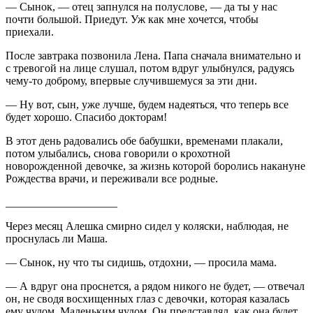
— Сынок, — отец запнулся на полуслове, — да ты у нас
почти большой. Приедут. Уж как мне хочется, чтобы
приехали.
После завтрака позвонила Лена. Папа сначала внимательно и
с тревогой на лице слушал, потом вдруг улыбнулся, радуясь
чему-то доброму, впервые случившемуся за эти дни.
— Ну вот, сын, уже лучше, будем надеяться, что теперь все
будет хорошо. Спасибо докторам!
В этот день радовались обе бабушки, временами плакали,
потом улыбались, снова говорили о крохотной
новорожденной девочке, за жизнь которой боролись накануне
Рождества врачи, и переживали все родные.
____________________
Через месяц Алешка смирно сидел у коляски, наблюдая, не
проснулась ли Маша.
— Сынок, ну что ты сидишь, отдохни, — просила мама.
— А вдруг она проснется, а рядом никого не будет, — отвечал
он, не сводя восхищенных глаз с девочки, которая казалась
ему чудом. Маленьким чудом. Он представлял, как она будет