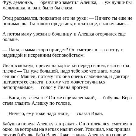
Фуу, девчонка, — брезгливо заметил Алешка, — уж лучше бы
мальчишка, играть было бы с кем.
Отец рассмеялся, подхватил его на руки: — Ничего ты еще не
понимаешь! Ты только представь, в платьице, с косичками…
А потом маму увезли в больницу, и Алешка огорчился еще
больше.
— Папа, а мама скоро приедет? Он смотрел в глаза отцу с
надеждой и искренним беспокойством.
Иван вздохнул, присел на корточки перед сыном, взял его за
плечи: — Ты уже большой, надо тебе кое что знать мама
сейчас с Машей, потому что она очень слабенькая, и доктора
пытаются ее спасти, потому что может случиться
непоправимое, — голос у Ивана дрогнул.
— Ваня, ну зачем ты? Он же еще маленький, — бабушка Вера
стала гладить Алешку по голове.
— Ничего, ему тоже надо знать, — сказал Иван.
Бабушка повела Алешку завтракать. Он отвлекался, смотрел в
окно, за которым на ветках налип снег. Услышал, как пришла
другая бабушка баба Валя. Тоже гладила Алешку по голове,