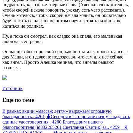
подрастать, как скажет первые слова (Алешке очень хотелось,
чтобы скорей начала говорить, уж ему есть чего рассказать).
Очень хотелось, чтобы скорей начала ходить, он обязательно
будет катать ее на санках, потом научит стоять на коньках,
кататься на роликах.
Ну, а пока он смотрел, как сладко она спала, его маленькая
любимая сестренка.
Он давно забыл про свой сон, как он пытался просить ангела
для Маши, и он даже не подозревал, что сам для нее сейчас
как ангел. Просто Алешка не знал, что ангелы бывают
разные…
Источник
Еще по теме
В рамках акции «массаж детям» выражаем огромную
благодарность.. 4261
🤱Сегодня в Татарстане начнут выдавать
единые удостоверения.. 4260
Благодарим нашего
благотворителя [id832265261|Светланка Светик] за.. 4259
Я
ЗАБРАЛ ИХ ВСЕХ — Мои мать и отец, — говорит