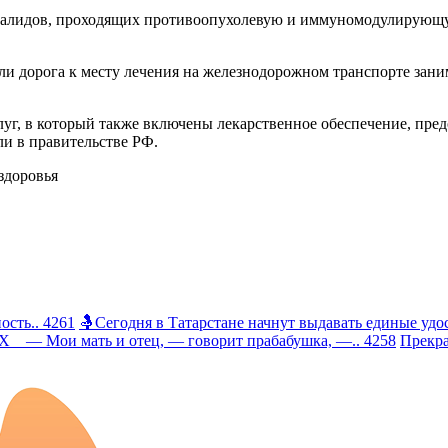
нвалидов, проходящих противоопухолевую и иммуномодулирующу
ли дорога к месту лечения на железнодорожном транспорте заним
уг, в который также включены лекарственное обеспечение, пред
и в правительстве РФ.
здоровья
сть.. 4261
🤱Сегодня в Татарстане начнут выдавать единые удос
 Мои мать и отец, — говорит прабабушка, —.. 4258
Прекра