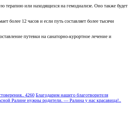
ю терапию или находящихся на гемодиализе. Оно также будет
ает более 12 часов и если путь составляет более тысячи
оставление путевки на санаторно-курортное лечение и
товерения.. 4260
Благодарим нашего благотворителя
сной Ралине нужны родители. — Ралина у нас красавица!..