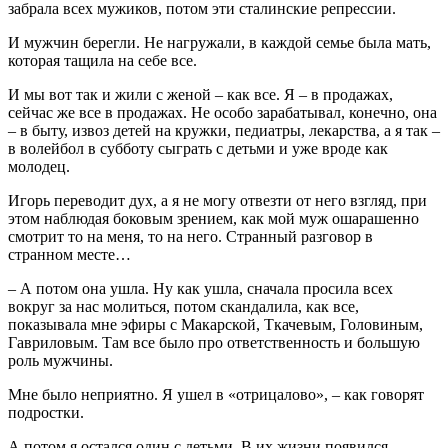
забрала всех мужиков, потом эти сталинские репрессии.
И мужчин берегли. Не нагружали, в каждой семье была мать,
которая тащила на себе все.
И мы вот так и жили с женой – как все. Я – в продажах,
сейчас же все в продажах. Не особо зарабатывал, конечно, она
– в быту, извоз детей на кружки, педиатры, лекарства, а я так –
в волейбол в субботу сыграть с детьми и уже вроде как
молодец.
Игорь переводит дух, а я не могу отвезти от него взгляд, при
этом наблюдая боковым зрением, как мой муж ошарашенно
смотрит то на меня, то на него. Странный разговор в
странном месте…
– А потом она ушла. Ну как ушла, сначала просила всех
вокруг за нас молиться, потом скандалила, как все,
показывала мне эфиры с Макарской, Ткачевым, Головиным,
Гавриловым. Там все было про ответственность и большую
роль мужчины.
Мне было неприятно. Я ушел в «отрицалово», – как говорят
подростки.
А потом я остался один с детьми. В их жизни появился