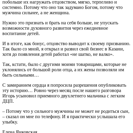
побольше их нагружать отцовством, мягко, терпеливо и
системно. Потому что оно так задумано Богом, потому что
мужчина сильнее, а не женщина.
Нужно это признать и брать на себя больше, не упускать
возможности духовного развития через ежедневное
воспитание детей.
И в итоге, как бонус, отцовство выводит к своему призванию.
Так было со мной, я открыл и развил свой бизнес в Казани,
хотя до появления детей работал «не шатко, не валко».
Так, кстати, было с другими моими товарищами, которые не
уклонялись от большой роли отца, а их жены позволяли им
быть сильными…
С замиранием сердца я попросила разрешения опубликовать
эту историю… Ровно через месяц после нашего разговора
Игорь усыновил приемного двухлетнего мальчика с легким
ДЦП.
– Потому что у сильного мужчины не может не родиться сын,
– сказал он мне по телефону. И я практически услышала его
улыбку.
Елена Янковская