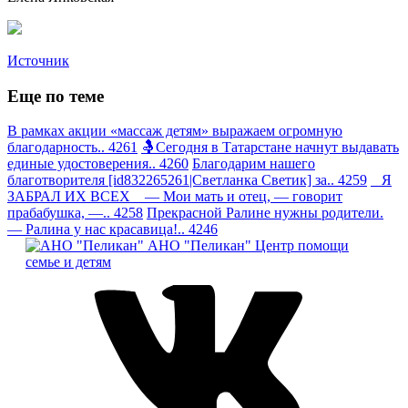
Источник
Еще по теме
В рамках акции «массаж детям» выражаем огромную
благодарность.. 4261
🤱Сегодня в Татарстане начнут выдавать
единые удостоверения.. 4260
Благодарим нашего
благотворителя [id832265261|Светланка Светик] за.. 4259
Я
ЗАБРАЛ ИХ ВСЕХ — Мои мать и отец, — говорит
прабабушка, —.. 4258
Прекрасной Ралине нужны родители.
— Ралина у нас красавица!.. 4246
АНО "Пеликан"
Центр помощи
семье и детям