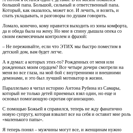
большой папа. Большой, сильный и ответственный папа.
Который, как оказалось, может все. И лечить, и возить, и
спать укладывать, и разговоры по душам говорить.
Ломало, конечно, кому нравится выходить из зоны комфорта,
да и обида была на жену. Но мне в спину дышала опека со
своим ежемесячным контролем и фразой:
– Не переживайте, если что ЭТИХ мы быстро поместим в
детский дом, вам будет легче.
А я думал: а которых этих-то? Рожденных от меня или
рожденных моим сердцем? Все четыре дочери смотрели на
меня во все глаза, на мой бой с внутренними и внешними
демонами, и это был лучший мотиватор в жизни.
Параллельно я читал историю Антона Рубина из Самары,
который не только детей приемных взял один, но еще и
основал помогающую сиротам организацию.
С помощью Божьей я справился, теперь не жду фанатично
новую супругу, которая взвалит все на себя и оставит мне роль
«маленького папы».
Я теперь понял – мужчины могут все, и женщинам нужно