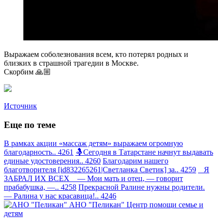
Выражаем соболезнования всем, кто потерял родных и
близких в страшной трагедии в Москве.
Скорбим 🙏🏼
Источник
Еще по теме
В рамках акции «массаж детям» выражаем огромную
благодарность.. 4261
🤱Сегодня в Татарстане начнут выдавать
единые удостоверения.. 4260
Благодарим нашего
благотворителя [id832265261|Светланка Светик] за.. 4259
Я
ЗАБРАЛ ИХ ВСЕХ — Мои мать и отец, — говорит
прабабушка, —.. 4258
Прекрасной Ралине нужны родители.
— Ралина у нас красавица!.. 4246
АНО "Пеликан"
Центр помощи семье и
детям