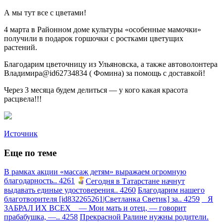
А мы тут все с цветами!
4 марта в Районном доме культуры «особенные мамочки»
получили в подарок горшочки с ростками цветущих
растений.
Благодарим цветочницу из Ульяновска, а также автоволонтера
Владимира@id62734834 ( Фомина) за помощь с доставкой!
Через 3 месяца будем делиться — у кого какая красота
расцвела!!!
Источник
Еще по теме
В рамках акции «массаж детям» выражаем огромную
благодарность.. 4261
Сегодня в Татарстане начнут
выдавать единые удостоверения.. 4260
Благодарим нашего
благотворителя [id832265261|Светланка Светик] за.. 4259
Я
ЗАБРАЛ ИХ ВСЕХ — Мои мать и отец, — говорит
прабабушка, —.. 4258
Прекрасной Ралине нужны родители.