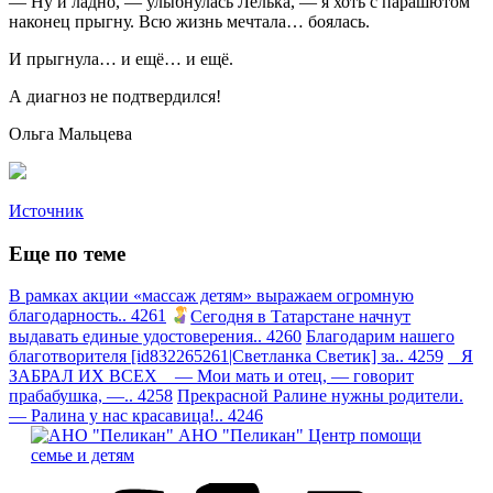
— Ну и ладно, — улыбнулась Лёлька, — я хоть с парашютом
наконец прыгну. Всю жизнь мечтала… боялась.
И прыгнула… и ещё… и ещё.
А диагноз не подтвердился!
Ольга Мальцева
Источник
Еще по теме
В рамках акции «массаж детям» выражаем огромную
благодарность.. 4261
Сегодня в Татарстане начнут
выдавать единые удостоверения.. 4260
Благодарим нашего
благотворителя [id832265261|Светланка Светик] за.. 4259
Я
ЗАБРАЛ ИХ ВСЕХ — Мои мать и отец, — говорит
прабабушка, —.. 4258
Прекрасной Ралине нужны родители.
— Ралина у нас красавица!.. 4246
АНО "Пеликан"
Центр помощи
семье и детям