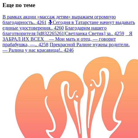
Еще по теме
В рамках акции «массаж детям» выражаем огромную
благодарность.. 4261
🤱Сегодня в Татарстане начнут выдавать
единые удостоверения.. 4260
Благодарим нашего
благотворителя [id832265261|Светланка Светик] за.. 4259
Я
ЗАБРАЛ ИХ ВСЕХ — Мои мать и отец, — говорит
прабабушка, —.. 4258
Прекрасной Ралине нужны родители.
— Ралина у нас красавица!.. 4246