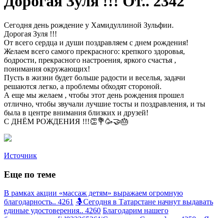
Дорогая Зуля !!! От.. 2342
Сегодня день рождение у Хамидуллиной Зульфии.
Дорогая Зуля !!!
От всего сердца и души поздравляем с днем рождения!
Желаем всего самого прекрасного: крепкого здоровья,
бодрости, прекрасного настроения, яркого счастья ,
понимания окружающих!
Пусть в жизни будет больше радости и веселья, задачи
решаются легко, а проблемы обходят стороной.
А еще мы желаем , чтобы этот день рождения прошел
отлично, чтобы звучали лучшие тосты и поздравления, и ты
была в центре внимания близких и друзей!
С ДНЁМ РОЖДЕНИЯ !!!👏💐🥳🤝🎂
Источник
Еще по теме
В рамках акции «массаж детям» выражаем огромную
благодарность.. 4261
🤱Сегодня в Татарстане начнут выдавать
единые удостоверения.. 4260
Благодарим нашего