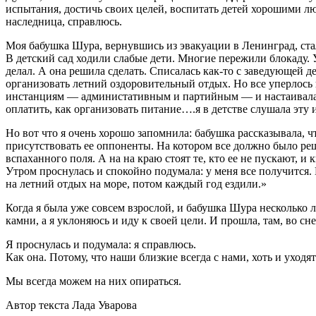
испытания, достичь своих целей, воспитать детей хорошими люд
наследница, справлюсь.
Моя бабушка Шура, вернувшись из эвакуации в Ленинград, стал
В детский сад ходили слабые дети. Многие пережили блокаду. У
делал. А она решила сделать. Списалась как-то с заведующей 
организовать летний оздоровительный отдых. Но все уперлось 
инстанциям — администативным и партийным — и настаивала на
оплатить, как организовать питание….я в детстве слушала эту 
Но вот что я очень хорошо запомнила: бабушка рассказывала, 
присутствовать ее оппоненты. На котором все должно было реш
вспаханного поля. А на на краю стоят те, кто ее не пускают, 
Утром проснулась и спокойно подумала: у меня все получится.
на летний отдых на море, потом каждый год ездили.»
Когда я была уже совсем взрослой, и бабушка Шура несколько ле
камни, а я уклоняюсь и иду к своей цели. И прошла, там, во сне
Я проснулась и подумала: я справлюсь.
Как она. Потому, что наши близкие всегда с нами, хоть и уходят
Мы всегда можем на них опираться.
Автор текста Лада Уварова