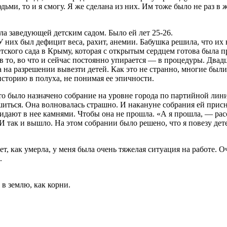
ьми, то и я смогу. Я же сделана из них. Им тоже было не раз в 
а заведующей детским садом. Было ей лет 25-26.
 них был дефицит веса, рахит, анемии. Бабушка решила, что их н
детского сада в Крыму, которая с открытым сердцем готова был
в то, во что и сейчас постоянно упирается — в процедуры. Два
 разрешении вывезти детей. Как это не странно, многие были 
историю в полуха, не понимая ее эпичности.
что было назначено собрание на уровне города по партийной лин
иться. Она волновалась страшно. И накануне собрания ей присн
и кидают в нее камнями. Чтобы она не прошла. «А я прошла, — ра
 И так и вышло. На этом собрании было решено, что я повезу д
т, как умерла, у меня была очень тяжелая ситуация на работе. О
.
 в землю, как корни.