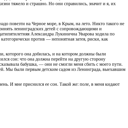
жизни тяжело и страшно. Но они справились, значит и я, их
адо повезти на Черное море, в Крым, на лето. Никто такого не
а принять ленинградских детей с сопровождающими и
дцатипятилетняя Александра Лукинична Уварова ходила по
категорически против — непонятная затея, риски, как
ии, которого она добилась, и на котором должны были
ился сон: что она должна перейти на другую сторону
ссказывала бабушка, — они не смогли меня сбить с моего пути.
етей. Мы были первым детским садом из Ленинграда, выехавшим
чень. И мне приснился ее сон. Такой же: поле, в меня кидают