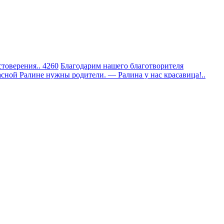
товерения.. 4260
Благодарим нашего благотворителя
сной Ралине нужны родители. — Ралина у нас красавица!..