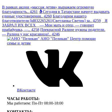
В рамках акции «массаж детям» выражаем огромную
благодарность.. 4261
🤱Сегодня в Татарстане начнут выдавать
единые удостоверения.. 4260
Благодарим нашего
благотворителя [id832265261|Светланка Светик] за.. 4259
Я
ЗАБРАЛ ИХ ВСЕХ — Мои мать и отец, — говорит
прабабушка, —.. 4258
Прекрасной Ралине нужны родители.
— Ралина у нас красавица!.. 4246
АНО "Пеликан"
Центр помощи
семье и детям
ВКонтакте
ЧАСЫ РАБОТЫ:
Мы работаем: Пн-Пт 08:00-18:00
КОНТАКТЫ: