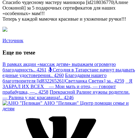
Спасибо чудесному мастеру маникюра [id218036770|Алине
Осокиной] за 5 подарочных сертификатов для наших
«особенных» мам!!!
Теперь у каждой мамочки красивые и ухоженные ручки!!!
Источник
Еще по теме
В рамках акции «массаж детям» выражаем огромную
благодарность.. 4261
🤱Сегодня в Татарстане начнут выдавать
единые удостоверения.. 4260
Благодарим нашего
благотворителя [id832265261|Светланка Светик] за.. 4259
Я
ЗАБРАЛ ИХ ВСЕХ — Мои мать и отец, — говорит
прабабушка, —.. 4258
Прекрасной Ралине нужны родители.
— Ралина у нас красавица!.. 4246
АНО "Пеликан"
Центр помощи семье и
детям