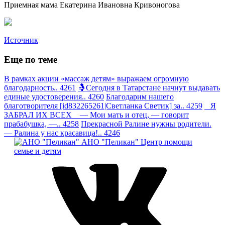
Приемная мама Екатерина Ивановна Кривоногова
Источник
Еще по теме
В рамках акции «массаж детям» выражаем огромную
благодарность.. 4261
🤱Сегодня в Татарстане начнут выдавать
единые удостоверения.. 4260
Благодарим нашего
благотворителя [id832265261|Светланка Светик] за.. 4259
Я
ЗАБРАЛ ИХ ВСЕХ — Мои мать и отец, — говорит
прабабушка, —.. 4258
Прекрасной Ралине нужны родители.
— Ралина у нас красавица!.. 4246
АНО "Пеликан"
Центр помощи
семье и детям