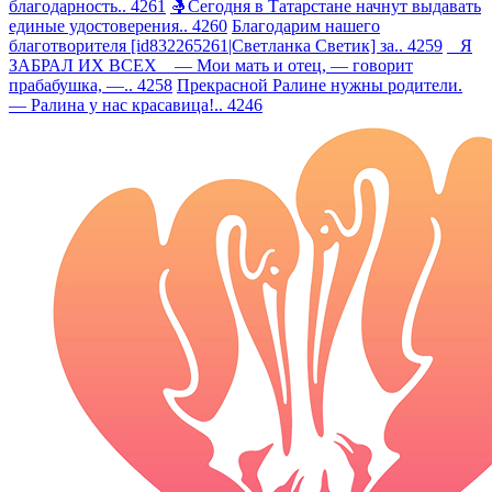
благодарность.. 4261
🤱Сегодня в Татарстане начнут выдавать
единые удостоверения.. 4260
Благодарим нашего
благотворителя [id832265261|Светланка Светик] за.. 4259
Я
ЗАБРАЛ ИХ ВСЕХ — Мои мать и отец, — говорит
прабабушка, —.. 4258
Прекрасной Ралине нужны родители.
— Ралина у нас красавица!.. 4246