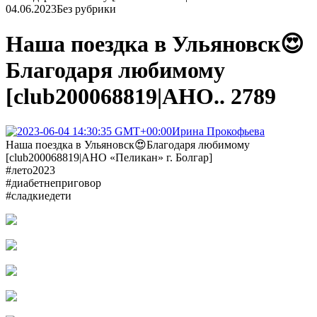
04.06.2023
Без рубрики
Наша поездка в Ульяновск😍
Благодаря любимому
[club200068819|АНО.. 2789
Ирина Прокофьева
Наша поездка в Ульяновск😍Благодаря любимому
[club200068819|АНО «Пеликан» г. Болгар]
#лето2023
#диабетнеприговор
#сладкиедети