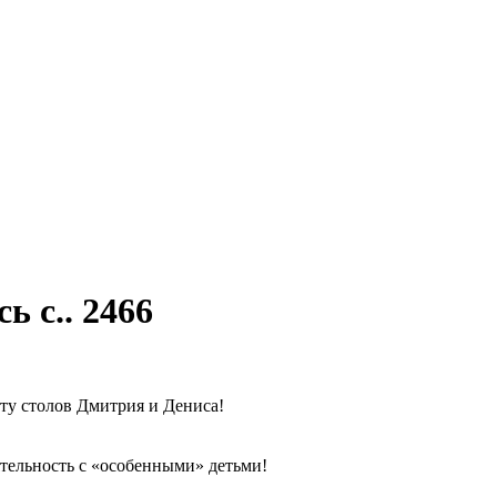
ь с.. 2466
ату столов Дмитрия и Дениса!
ятельность с «особенными» детьми!