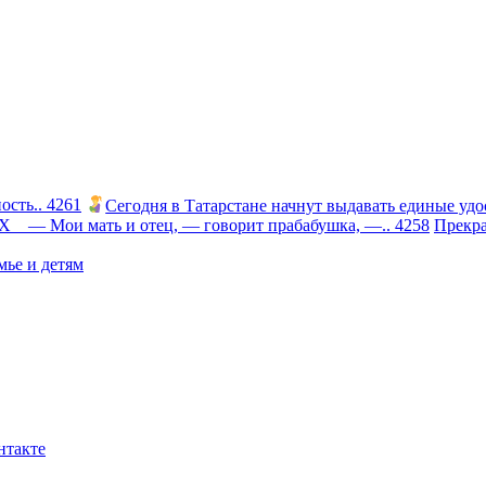
сть.. 4261
Сегодня в Татарстане начнут выдавать единые удо
 Мои мать и отец, — говорит прабабушка, —.. 4258
Прекра
ье и детям
нтакте