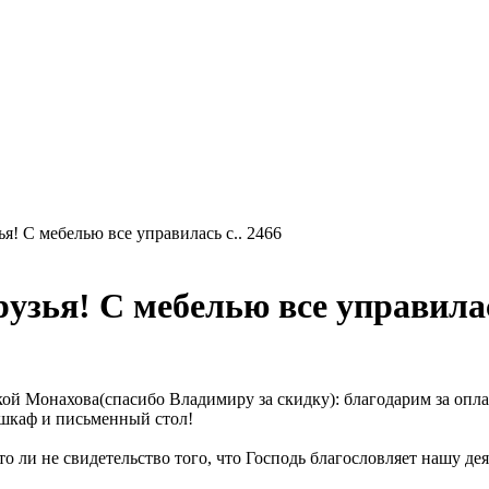
я! С мебелью все управилась с.. 2466
узья! С мебелью все управилас
кой Монахова(спасибо Владимиру за скидку): благодарим за опл
 шкаф и письменный стол!
о ли не свидетельство того, что Господь благословляет нашу де