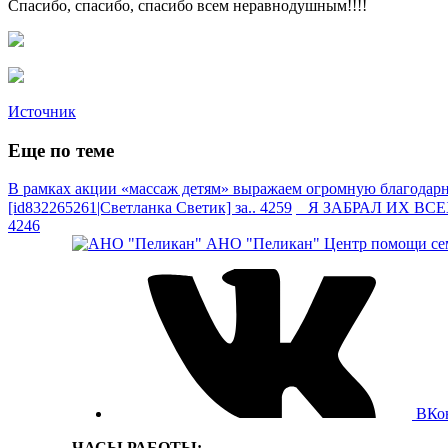
Спасибо, спасибо, спасибо всем неравнодушным!!!!
Источник
Еще по теме
В рамках акции «массаж детям» выражаем огромную благодарно
[id832265261|Светланка Светик] за.. 4259
Я ЗАБРАЛ ИХ ВСЕХ —
4246
АНО "Пеликан"
Центр помощи сем
ВКо
ЧАСЫ РАБОТЫ: