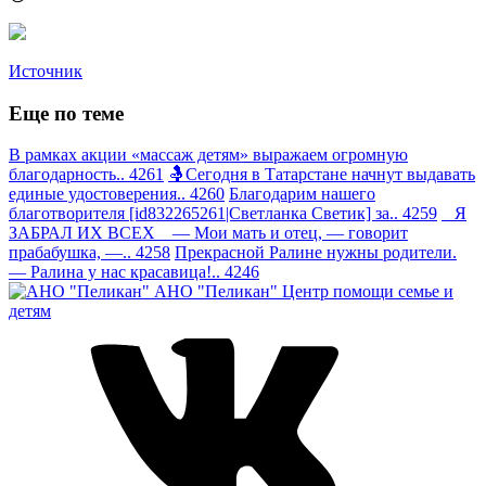
Источник
Еще по теме
В рамках акции «массаж детям» выражаем огромную
благодарность.. 4261
🤱Сегодня в Татарстане начнут выдавать
единые удостоверения.. 4260
Благодарим нашего
благотворителя [id832265261|Светланка Светик] за.. 4259
Я
ЗАБРАЛ ИХ ВСЕХ — Мои мать и отец, — говорит
прабабушка, —.. 4258
Прекрасной Ралине нужны родители.
— Ралина у нас красавица!.. 4246
АНО "Пеликан"
Центр помощи семье и
детям