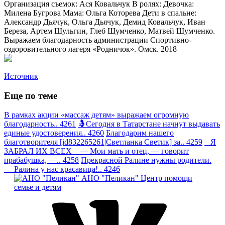
Организация съемок: Ася Ковальчук В ролях: Девочка:
Милена Бугрова Мама: Ольга Которева Дети в спальне:
Александр Дьячук, Ольга Дьячук, Демид Ковальчук, Иван
Береза, Артем Шульгин, Глеб Шумченко, Матвей Шумченко.
Выражаем благодарность администрации Спортивно-
оздоровительного лагеря «Родничок». Омск. 2018
Источник
Еще по теме
В рамках акции «массаж детям» выражаем огромную
благодарность.. 4261
🤱Сегодня в Татарстане начнут выдавать
единые удостоверения.. 4260
Благодарим нашего
благотворителя [id832265261|Светланка Светик] за.. 4259
Я
ЗАБРАЛ ИХ ВСЕХ — Мои мать и отец, — говорит
прабабушка, —.. 4258
Прекрасной Ралине нужны родители.
— Ралина у нас красавица!.. 4246
АНО "Пеликан"
Центр помощи
семье и детям