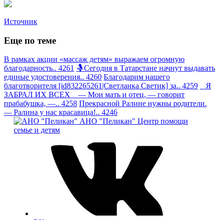
Источник
Еще по теме
В рамках акции «массаж детям» выражаем огромную
благодарность.. 4261
🤱Сегодня в Татарстане начнут выдавать
единые удостоверения.. 4260
Благодарим нашего
благотворителя [id832265261|Светланка Светик] за.. 4259
Я
ЗАБРАЛ ИХ ВСЕХ — Мои мать и отец, — говорит
прабабушка, —.. 4258
Прекрасной Ралине нужны родители.
— Ралина у нас красавица!.. 4246
АНО "Пеликан"
Центр помощи
семье и детям