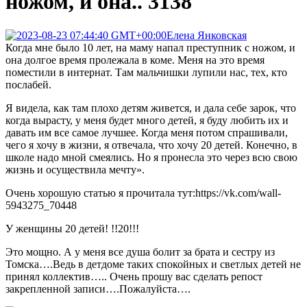
ножом, и она.. 3138
Елена Янковская
Когда мне было 10 лет, на маму напал преступник с ножом, и
она долгое время пролежала в коме. Меня на это время
поместили в интернат. Там мальчишки лупили нас, тех, кто
послабей.
Я видела, как там плохо детям живется, и дала себе зарок, что
когда вырасту, у меня будет много детей, я буду любить их и
давать им все самое лучшее. Когда меня потом спрашивали,
чего я хочу в жизни, я отвечала, что хочу 20 детей. Конечно, в
школе надо мной смеялись. Но я пронесла это через всю свою
жизнь и осуществила мечту».
Очень хорошую статью я прочитала тут:https://vk.com/wall-
5943275_70448
У женщины 20 детей! !!20!!!
Это мощно. А у меня все душа болит за брата и сестру из
Томска….Ведь в детдоме таких спокойных и светлых детей не
принял коллектив….. Очень прошу вас сделать репост
закрепленной записи….Пожалуйста….