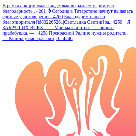
В рамках акции «массаж детям» выражаем огромную
благодарность.. 4261
🤱Сегодня в Татарстане начнут выдавать
единые удостоверения.. 4260
Благодарим нашего
благотворителя [id832265261|Светланка Светик] за.. 4259
Я
ЗАБРАЛ ИХ ВСЕХ — Мои мать и отец, — говорит
прабабушка, —.. 4258
Прекрасной Ралине нужны родители.
— Ралина у нас красавица!.. 4246