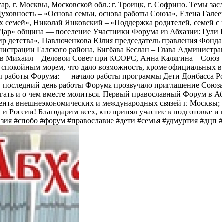
Болгар, г. Москвы, Московской обл.: г. Троицк, г. Софрино. Темы 
уховность – «Основа семьи, основа работы Союза», Елена Гале
х семей», Николай Янковский – «Поддержка родителей, семей 
Дар» община — поселение Участники Форума из Абхазии: Гули 
р детства», Павлюченкова Юлия председатель правления Фонда
страции Галского района, Бигбава Беслан – Глава Администр
ов Михаил – Деловой Совет при КСОРС, Анна Калягина – Союз Т
ом и спокойным морем, что дало возможность, кроме официальных
ты работы Форума: — начало работы программы Дети Донбасса Р
В последний день работы Форума прозвучало приглашение Союза
могать и о чем вместе молиться. Первый православный Форум в 
ента внешнеэкономических и международных связей г. Москвы;
России! Благодарим всех, кто принял участие в подготовке и 
азия #спобо #форум #православие #дети #семья #удмуртия #дцп