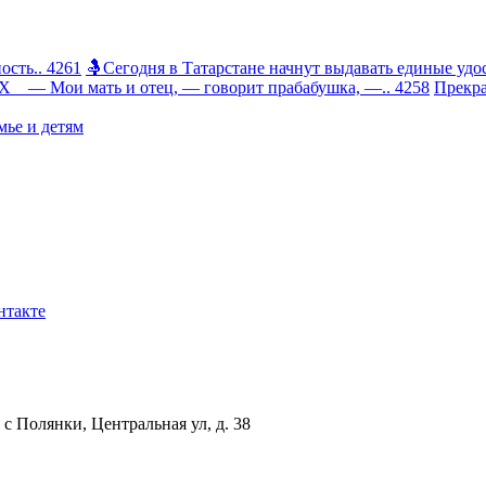
сть.. 4261
🤱Сегодня в Татарстане начнут выдавать единые удос
 Мои мать и отец, — говорит прабабушка, —.. 4258
Прекра
ье и детям
нтакте
с Полянки, Центральная ул, д. 38