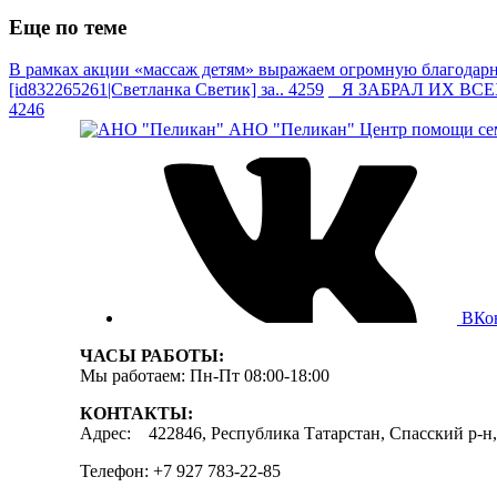
Еще по теме
В рамках акции «массаж детям» выражаем огромную благодарно
[id832265261|Светланка Светик] за.. 4259
Я ЗАБРАЛ ИХ ВСЕХ —
4246
АНО "Пеликан"
Центр помощи сем
ВКо
ЧАСЫ РАБОТЫ:
Мы работаем: Пн-Пт 08:00-18:00
КОНТАКТЫ:
Адрес: 422846, Республика Татарстан, Спасский р-н, 
Телефон: +7 927 783-22-85