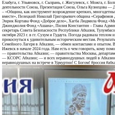
Елабуга, г. Ульяновск, г. Сызрань, г. Жигулевск, г. Можга, г. 
деятельности Союза, Презентация Союза, Ольга Кузнецова — Д
– «Община, как инструмент возрождение крепких, многодетны
вместе», Пелецкий Николай Григорьевич община «Серафимов 
Энрик Кортава Фонд «Доброе дело», Хагба Людмила Фонд «Ми
Джинджолия Фонд «Ашана», Пилия Константин – Глава Админи
секретарь Совета Безопасности Республики Абхазия, Тулумбас
октября 2023 г. в гг. Сухум и Гудаута. Погода радовала тепл
прикоснуться к удивительным историческим местам. Результа
Семейного Лагеря в Абхазии, — обмен контактами и опытом. 
Ижевск в начале 2024 года. Нам есть о чем говорить, кому по
— правительства Абхазии; — правительства Москвы, департам
— КСОРС Абхазии; — и всех неравнодушных людей в Абхазии и 
неравнодушных на встрече в Удмуртии! С Богом! #россия #абх