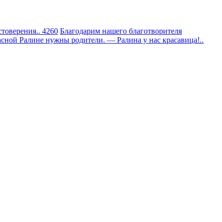
товерения.. 4260
Благодарим нашего благотворителя
сной Ралине нужны родители. — Ралина у нас красавица!..