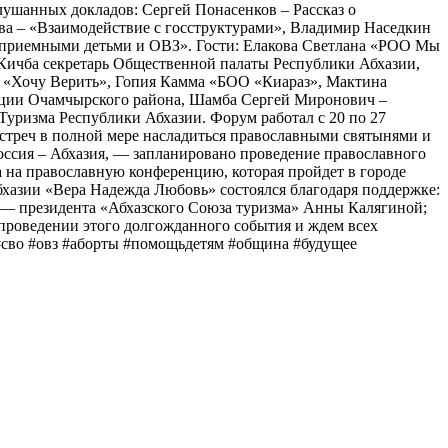
заслушанных докладов: Сергей Понасенков – Рассказ о
ева – «Взаимодействие с госструктурами», Владимир Наседкин
с приемными детьми и ОВЗ». Гости: Елакова Светлана «РОО Мы
Кичба секретарь Общественной палаты Республики Абхазии,
 «Хочу Верить», Гопия Камма «БОО «Киараз», Мактина
ации Очамчырского района, Шамба Сергей Миронович –
уризма Республики Абхазии. Форум работал с 20 по 27
 встреч в полной мере насладиться православными святынями и
оссия – Абхазия, — запланировано проведение православного
 на православную конференцию, которая пройдет в городе
Абхазии «Вера Надежда Любовь» состоялся благодаря поддержке:
 — президента «Абхазского Союза туризма» Анны Калягиной;
проведении этого долгожданного события и ждем всех
 #сво #овз #аборты #помощьдетям #община #будущее