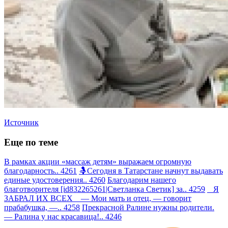
Источник
Еще по теме
В рамках акции «массаж детям» выражаем огромную
благодарность.. 4261
🤱Сегодня в Татарстане начнут выдавать
единые удостоверения.. 4260
Благодарим нашего
благотворителя [id832265261|Светланка Светик] за.. 4259
Я
ЗАБРАЛ ИХ ВСЕХ — Мои мать и отец, — говорит
прабабушка, —.. 4258
Прекрасной Ралине нужны родители.
— Ралина у нас красавица!.. 4246