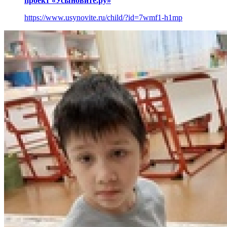
проект «Усыновите.ру»
https://www.usynovite.ru/child/?id=7wmf1-h1mp