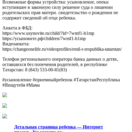
Возможные формы устройства: усыновление, опека:
вступившее в законную силу решение суда о лишении
родительских прав матери. свидетельство о рождении не
содержит сведений об отце ребенка.
Анкета в ФБД:
https://www.usynovite.ru/child/?id=7wmf1-h1mp
https://усыновите.рф/children/7wmf1-h1mp
Видеоанкета:
https://changeonelife.ru/videoprofiles/emil-r-respublika-tatarstan/
Телефон регионального оператора банка данных о детях,
оставшихся без попечения родителей, в республике
Татарстан: 8 (843) 533-00-81(83)
#усыновление #приемныйребенок #ТатарстанРеспублика
#Яищутебя #Мама
Детальная страница ребенка — Интернет