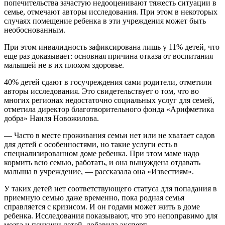
попечительства зачастую недооценивают тяжесть ситуации в
семье, отмечают авторы исследования. При этом в некоторых
случаях помещение ребенка в эти учреждения может быть
необоснованным.
При этом инвалидность зафиксирована лишь у 11% детей, что
еще раз доказывает: основная причина отказа от воспитания
малышей не в их плохом здоровье.
40% детей сдают в госучреждения сами родители, отметили
авторы исследования. Это свидетельствует о том, что во
многих регионах недостаточно социальных услуг для семей,
отметила директор благотворительного фонда «Арифметика
добра» Наиля Новожилова.
— Часто в месте проживания семьи нет или не хватает садов
для детей с особенностями, но такие услуги есть в
специализированном доме ребенка. При этом маме надо
кормить всю семью, работать, и она вынуждена отдавать
малыша в учреждение, — рассказала она «Известиям».
У таких детей нет соответствующего статуса для попадания в
приемную семью даже временно, пока родная семья
справляется с кризисом. И он годами может жить в доме
ребенка. Исследования показывают, что это непоправимо для
мозга и психики детей, добавила эксперт.