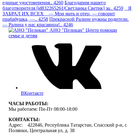
единые удостоверения.. 4260
Благодарим нашего
благотворителя [id832265261|Светланка Светик] за.. 4259
Я
ЗАБРАЛ ИХ ВСЕХ — Мои мать и отец, — говорит
прабабушка, —.. 4258
Прекрасной Ралине нужны родители.
— Ралина у нас красавица!.. 4246
АНО "Пеликан"
Центр помощи
семье и детям
ВКонтакте
ЧАСЫ РАБОТЫ:
Мы работаем: Пн-Пт 08:00-18:00
КОНТАКТЫ:
Адрес: 422846, Республика Татарстан, Спасский р-н, с
Полянки, Центральная ул, д. 38