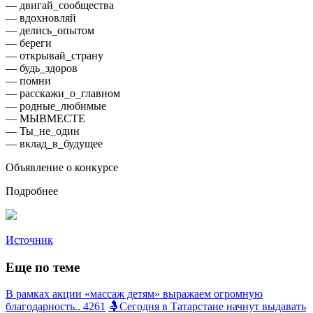
— двигай_сообщества
— вдохновляй
— делись_опытом
— береги
— открывай_страну
— будь_здоров
— помни
— расскажи_о_главном
— родные_любимые
— МЫВМЕСТЕ
— Ты_не_один
— вклад_в_будущее
Объявление о конкурсе
Подробнее
Источник
Еще по теме
В рамках акции «массаж детям» выражаем огромную
благодарность.. 4261
🤱Сегодня в Татарстане начнут выдавать