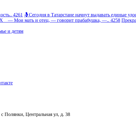
сть.. 4261
🤱Сегодня в Татарстане начнут выдавать единые удос
 Мои мать и отец, — говорит прабабушка, —.. 4258
Прекра
ье и детям
нтакте
с Полянки, Центральная ул, д. 38