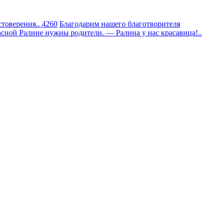
товерения.. 4260
Благодарим нашего благотворителя
сной Ралине нужны родители. — Ралина у нас красавица!..