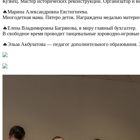
Кузнец. Мастер исторических реконструкций. Организатор и в
🔥Марина Александровна Евстигнеева.
Многодетная мама. Пятеро деток. Награждена медалью материн
🔥Елена Владимировна Багрянова, в миру главный бухгалтер.
В свободное время проводит танцевальные хороводно-игровые 
🔥Эльза Акбулатова — педагог дополнительного образования. 