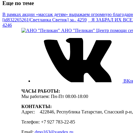
Еще по теме
В рамках акции «массаж детям» выражаем огромную благодарно
[id832265261|Светланка Светик] за.. 4259
Я ЗАБРАЛ ИХ ВСЕХ —
4246
АНО "Пеликан"
Центр помощи сем
ВКо
ЧАСЫ РАБОТЫ:
Мы работаем: Пн-Пт 08:00-18:00
КОНТАКТЫ:
Адрес: 422846, Республика Татарстан, Спасский р-н, 
Телефон: +7 927 783-22-85
Email:
dmo163@yandex.ru